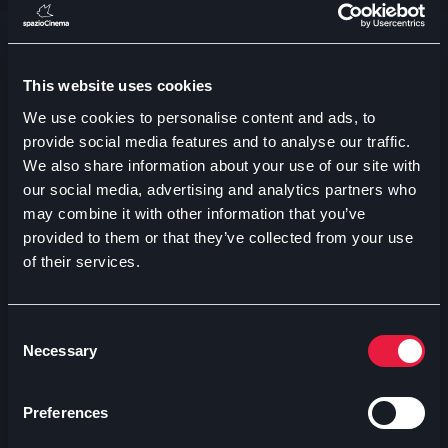
evitare la condanna a morte per il suo assistito sono
poche, dato che l’uomo ha già ammesso chiaramente
la propria colpevolezza. Mentre approfondisce il
caso, ascoltando le testimonianze dei conoscenti di
This website uses cookies
Misumi, dei familiari della vittima e dello stesso
We use cookies to personalise content and ads, to
indiziato, Shigemori inizia a dubitare che l’uomo sia
provide social media features and to analyse our traffic.
davvero colpevole.
We also share information about your use of our site with
our social media, advertising and analytics partners who
Acquista il tuo biglietto
may combine it with other information that you’ve
provided to them or that they’ve collected from your use
of their services.
Consent
Necessary
Selection
Preferences