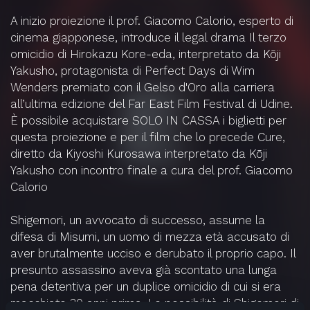
A inizio proiezione il prof. Giacomo Calorio, esperto di
cinema giapponese, introduce il legal drama Il terzo
omicidio di Hirokazu Kore-eda, interpretato da Kōji
Yakusho, protagonista di Perfect Days di Wim
Wenders premiato con il Gelso d'Oro alla carriera
all’ultima edizione del Far East Film Festival di Udine.
È possibile acquistare SOLO IN CASSA i biglietti per
questa proiezione e per il film che lo precede Cure,
diretto da Kiyoshi Kurosawa interpretato da Kōji
Yakusho con incontro finale a cura del prof. Giacomo
Calorio
Shigemori, un avvocato di successo, assume la
difesa di Misumi, un uomo di mezza età accusato di
aver brutalmente ucciso e derubato il proprio capo. Il
presunto assassino aveva già scontato una lunga
pena detentiva per un duplice omicidio di cui si era
macchiato 30 anni prima. Le possibilità di Shigemori di