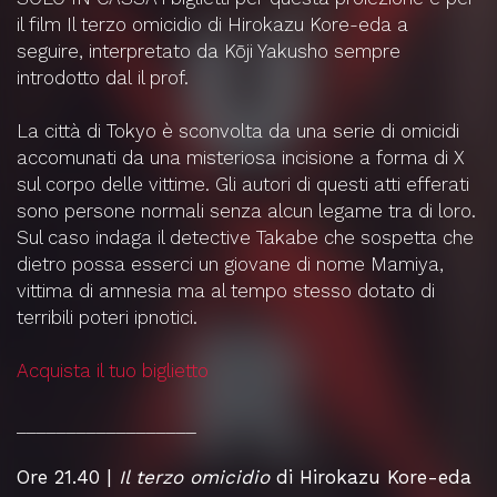
il film
Il terzo omicidio di Hirokazu Kore-eda a
seguire, interpretato da Kōji Yakusho
sempre
introdotto dal
il prof.
La città di Tokyo è sconvolta da una serie di omicidi
accomunati da una misteriosa incisione a forma di X
sul corpo delle vittime. Gli autori di questi atti efferati
sono persone normali senza alcun legame tra di loro.
Sul caso indaga il detective Takabe che sospetta che
dietro possa esserci un giovane di nome Mamiya,
vittima di amnesia ma al tempo stesso dotato di
terribili poteri ipnotici.
Acquista il tuo biglietto
__________________
Ore 21.40 |
Il terzo omicidio
di Hirokazu Kore-eda