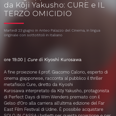
da Kōji Yakusho: CURE e IL
TERZO OMICIDIO
Martedì 23 giugno in Anteo Palazzo del Cinema, in lingua
originale con sottotitoli in italiano
ore 19.00 |
Cure
di Kiyoshi Kurosawa
A fine proiezione il prof. Giacomo Calorio, esperto di
cinema giapponese, racconta al pubblico il thriller
metafisico Cure, diretto da Kiyoshi
Kurosawa interpretato da Kōji Yakusho, protagonista
di Perfect Days di Wim Wenders premiato con il
Gelso d'Oro alla carriera all’ultima edizione del Far
East Film Festival di Udine.
È possibile acquistare
SOLO IN CASSA i biglietti per questa proiezione e per