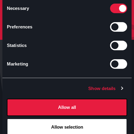
molto altro.
Consent
Necessary
Selection
Iscriviti
Preferences
Statistics
Marketing
Anteo s.p.a.
Show details
P.IVA 04460340153
Contatti uffici Anteo
Allow all
Numeri Sale Cinematografiche
Accessibilità
Allow selection