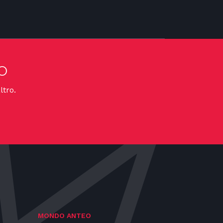
o
ltro.
MONDO ANTEO