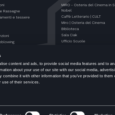
oni
MIRO - Osteria del Cinema in S
Nobel
 e Rassegne
Caffè Letterario | CULT
amenti e tessere
Miro | Osteria del Cinema
Biblioteca
Sala Ciak
zioni
Ufficio Scuole
eblowing
Orti Letterari
s
ise content and ads, to provide social media features and to an
rmation about your use of our site with our social media, advertis
 combine it with other information that you’ve provided to them o
 use of their services.
ht spazioCinema © 2000 - 2026
Informazioni Legali
Cooki