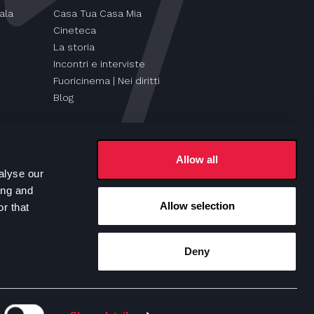
ala
Casa Tua Casa Mia
Cineteca
La storia
Incontri e interviste
Fuoricinema | Nei diritti
Blog
Allow all
alyse our
ing and
Allow selection
r that
Seguici su
Deny
e Policy