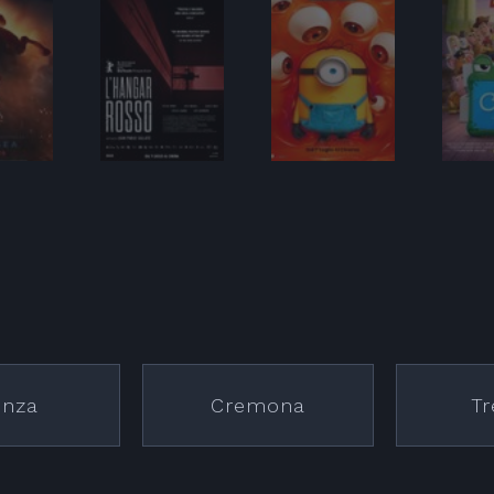
nza
Cremona
Tr