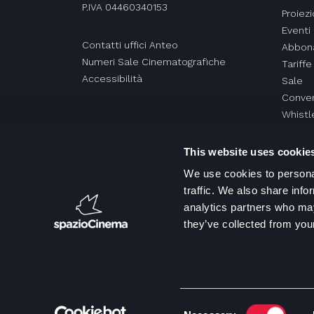
P.IVA 04460340153
Proiezi
Eventi
Contatti uffici Anteo
Abbon
Numeri Sale Cinematografiche
Tariffe
Accessibilità
Sale
Conven
Whistl
This website uses cookie
We use cookies to personal
traffic. We also share info
analytics partners who may
they’ve collected from your
Consent
Copyrig