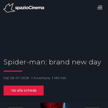
Salta
ai
contenuti.
|
Salta
alla
navigazione
Spider-man: brand new day
Dal 29-07-2026
Avventura
140 min
Vai alla scheda