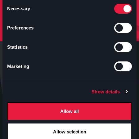
molto altro.
Consent
Necessary
Selection
Iscriviti
Preferences
Statistics
Marketing
Anteo s.p.a.
Show details
P.IVA 04460340153
Contatti uffici Anteo
Allow all
Numeri Sale Cinematografiche
Accessibilità
Allow selection