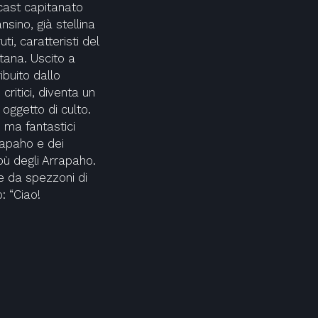
 cast capitanato
nsino, già stellina
ti, caratteristi del
tana. Uscito a
ibuito dallo
ritici, diventa un
oggetto di culto.
 ma fantastici
rrapaho e dei
bù degli Arrapaho.
e da spezzoni di
: “Ciao!