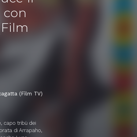
o con
(Film
cagatta (Film TV)
, capo tribù dei
rata di Arrapaho,