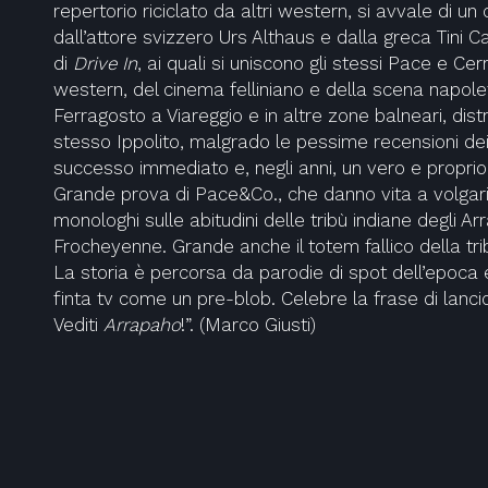
repertorio riciclato da altri western, si avvale di un
dall’attore svizzero Urs Althaus e dalla greca Tini Ca
di
Drive In
, ai quali si uniscono gli stessi Pace e Cerru
western, del cinema felliniano e della scena napole
Ferragosto a Viareggio e in altre zone balneari, distr
stesso Ippolito, malgrado le pessime recensioni dei c
successo immediato e, negli anni, un vero e proprio 
Grande prova di Pace&Co., che danno vita a volgari
monologhi sulle abitudini delle tribù indiane degli A
Frocheyenne. Grande anche il totem fallico della tri
La storia è percorsa da parodie di spot dell’epoca 
finta tv come un pre-blob. Celebre la frase di lancio
Vediti
Arrapaho
!”. (Marco Giusti)