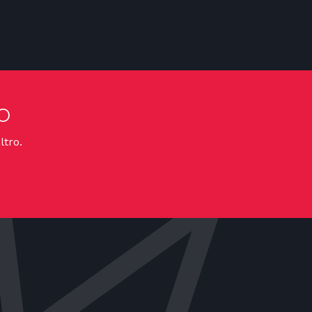
o
ltro.