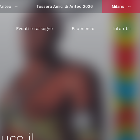
Anteo
Tessera Amici di Anteo 2026
Milano
Eventi e rassegne
Esperienze
Info utili
ce il