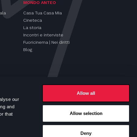
MONDO ANTEO
ala
Casa Tua Casa Mia
Cineteca
La storia
Incontri e interviste
Fuoricinema | Nei diritti
Blog
Allow all
alyse our
ing and
Allow selection
r that
Seguici su
Deny