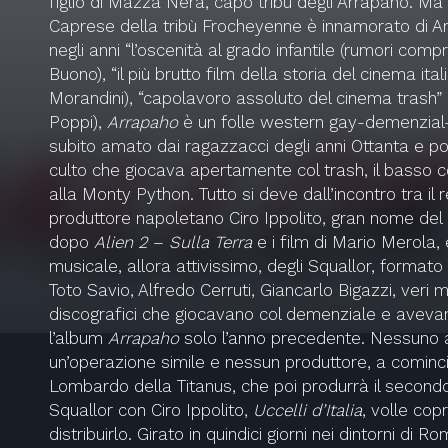
figlio di Mazza Nera, capo tribù degli Arrapaho. M
Caprese della tribù Frocheyenne è innamorato di Ar
negli anni “l’oscenità al grado infantile (rumori comp
Buono), “il più brutto film della storia del cinema it
Morandini), “capolavoro assoluto del cinema trash”
Poppi),
Arrapaho
è un folle western gay-demenzial
subito amato dai ragazzacci degli anni Ottanta e poi
culto che giocava apertamente col trash, il basso c
alla Monty Python. Tutto si deve dall’incontro tra il 
produttore napoletano Ciro Ippolito, gran nome del
dopo
Alien 2
–
Sulla Terra
e i film di Mario Merola, 
musicale, allora attivissimo, degli Squallor, format
Toto Savio, Alfredo Cerruti, Giancarlo Bigazzi, veri m
discografici che giocavano col demenziale e aveva
l’album
Arrapaho
solo l’anno precedente. Nessuno 
un’operazione simile e nessun produttore, a cominc
Lombardo della Titanus, che poi produrrà il secondo
Squallor con Ciro Ippolito,
Uccelli d’Italia
, volle cop
distribuirlo. Girato in quindici giorni nei dintorni di 