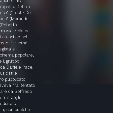
a anche Luna
rapaho. Definito
resi)” (Oreste Del
aliano” (Morando
 (Roberto
-musicarello da
 cresciuto nel
osto, il cinema
regista e
 cinema popolare,
e il gruppo
o da Daniele Pace,
usicisti e
no pubblicato
aveva mai tentato
iare da Goffredo
 film degli
rodurlo o
Roma, con qualche