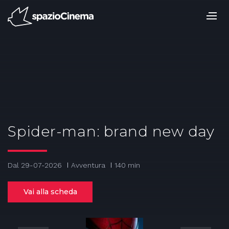
Salta
ai
contenuti.
|
Salta
alla
navigazione
Spider-man: brand new day
Dal 29-07-2026
Avventura
140 min
Vai alla scheda