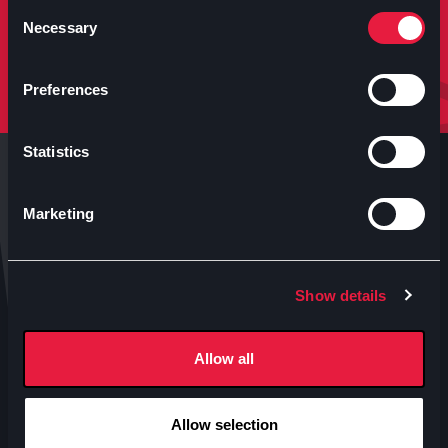
molto altro.
Consent
Necessary
Selection
Iscriviti
Preferences
Statistics
Marketing
Anteo s.p.a.
Show details
P.IVA 04460340153
Contatti uffici Anteo
Allow all
Numeri Sale Cinematografiche
Accessibilità
Allow selection