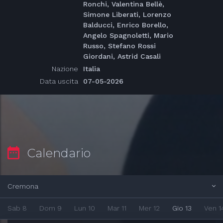
Ronchi, Valentina Bellè,
Simone Liberati, Lorenzo
Balducci, Enrico Borello,
Angelo Spagnoletti, Mario
Russo, Stefano Rossi
Giordani, Astrid Casali
Nazione
Italia
Data uscita
07-05-2026
Calendario
Cremona
Sab 8
Dom 9
Lun 10
Mar 11
Mer 12
Gio 13
Ven 1