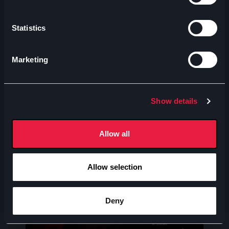
Statistics
Marketing
Show details
Allow all
Allow selection
Avventura
A
Deny
Spider-man: brand new day
M
29-07-2026
2