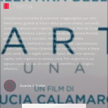
Trama
Una piccola comunità di scienziati, irraggiungibile per otto
mesi l’anno, guarda al futuro della specie umana, cercando
cose che ancora non capisce. Non Conosce. Non sa. Cose
sopra e sottoterra. L’arrivo di Maria Medri (Barbara Ronchi),
genio forastico e cocciuto, nella base più isolata
dell’Antartide, metterà in crisi i progetti del capomissione
Fulvio Cadorna (Silvio Orlando), suo mentore. Fulvio e Maria
sono simili, sono legati, sono complici. Ma come spesso
capita, tutti vogliono la stessa cosa, fino al giorno in cui
ognuno vuole la sua. Un conflitto scientifico, ideologico,
affettivo.
Guarda il Trailer