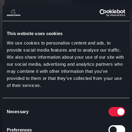
Arianteo fabbrica del vapore
21:15
Arena
This website uses cookies
PROMO 3
We use cookies to personalise content and ads, to
50
provide social media features and to analyse our traffic.
ARIANTEO
We also share information about your use of our site with
our social media, advertising and analytics partners who
may combine it with other information that you’ve
provided to them or that they’ve collected from your use
of their services.
Ti consigliamo
Consent
Necessary
Selection
Preferences