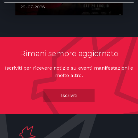
Spider-man: brand new day
O
29-07-2026
1
Rimani sempre aggiornato
Iscriviti per ricevere notizie su eventi manifestazioni e
molto altro.
Iscriviti