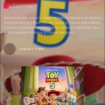
Trama
Quando Bonnie riceve in regalo un tablet Lilypad e ne diventa
ossessionata, per Buzz, Woody, Jessie e il resto della banda,
il lavoro si complica enormemente: dovranno affrontare una
nuova, temibile minaccia al mondo del gioco.
Guarda il Trailer