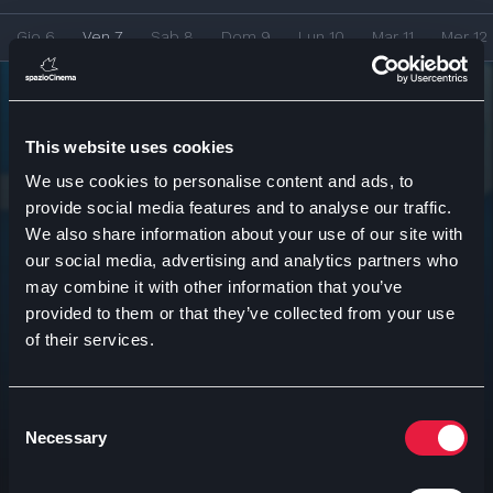
Gio 6
Ven 7
Sab 8
Dom 9
Lun 10
Mar 11
Mer 12
Anteo spaziocinema cremona po
This website uses cookies
17:45
Sala 5
We use cookies to personalise content and ads, to
provide social media features and to analyse our traffic.
We also share information about your use of our site with
our social media, advertising and analytics partners who
may combine it with other information that you’ve
provided to them or that they’ve collected from your use
of their services.
Consent
Ti consigliamo
Necessary
Selection