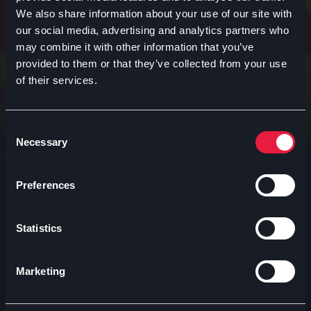
17:15
De amicis
We also share information about your use of our site with
PROMO 3
our social media, advertising and analytics partners who
50
may combine it with other information that you’ve
provided to them or that they’ve collected from your use
of their services.
Arianteo incoronata
Consent
21:15
Sala 1
Necessary
Selection
PROMO 3
50
Preferences
ARIANTEO
Statistics
Marketing