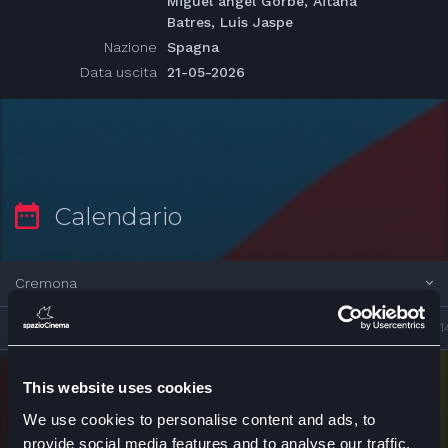
Miguel ángel Gorbe, Aitana
Batres, Luis Jaspe
Nazione
Spagna
Data uscita
21-05-2026
Calendario
Cremona
Sab 8
Dom 9
Lun 10
Mar 11
Mer 12
Gio 13
Ven 1
This website uses cookies
Anteo palazzo del cinema
We use cookies to personalise content and ads, to
provide social media features and to analyse our traffic.