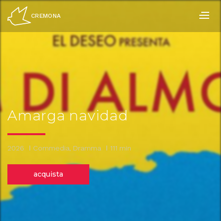
Salta
ai
CREMONA
contenuti.
|
Salta
alla
navigazione
Amarga navidad
2026
Commedia, Dramma
111 min
acquista