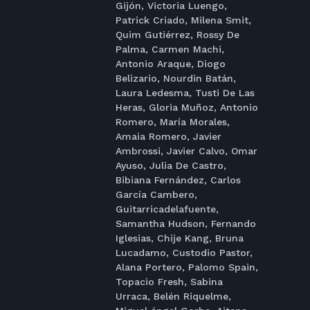
Gijón, Victoria Luengo,
Patrick Criado, Milena Smit,
Quim Gutiérrez, Rossy De
Palma, Carmen Machi,
Antonio Araque, Diogo
Belizario, Nourdin Batán,
Laura Ledesma, Tusti De Las
Heras, Gloria Muñoz, Antonio
Romero, María Morales,
Amaia Romero, Javier
Ambrossi, Javier Calvo, Omar
Ayuso, Julia De Castro,
Bibiana Fernández, Carlos
García Cambero,
Guitarricadelafuente,
Samantha Hudson, Fernando
Iglesias, Chije Kang, Bruna
Lucadamo, Custodio Pastor,
Alana Portero, Palomo Spain,
Topacio Fresh, Sabina
Urraca, Belén Riquelme,