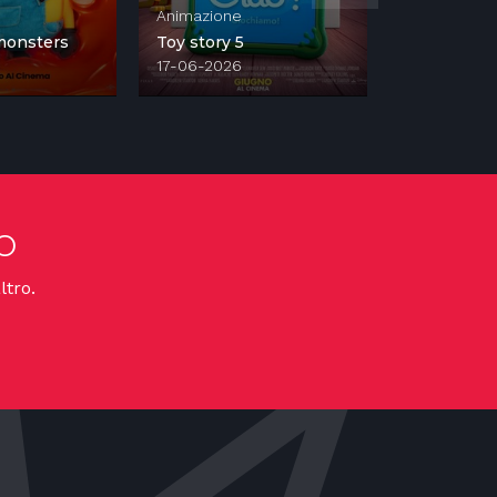
Animazione
V.o.sott.ita.
monsters
Toy story 5
man: bran
17-06-2026
29-07-2026
o
ltro.