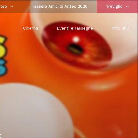
teo
Tessera Amici di Anteo 2026
Treviglio
Cinema
Eventi e rassegne
Info utili
s