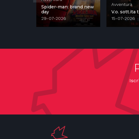
Avventura
Spider-man: brand new
vole vere
day
V.o. sott.ita
29-07-2026
15-07-2026
Iscr