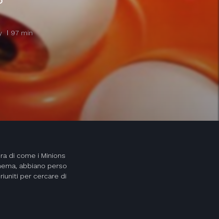
y
97 min
ra di come i Minions
inema, abbiano perso
iuniti per cercare di