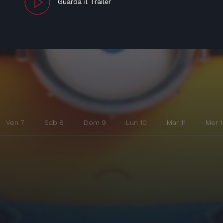
Guarda il Trailer
Ven 7
Sab 8
Dom 9
Lun 10
Mar 11
Mer 1