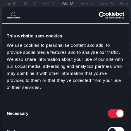
Lun 10
Mar 11
Mer 12
Gio 13
Ven 14
Sab 15
Dom 
Arianteo villa reale
This website uses cookies
21:15
Arianteo villa reale
We use cookies to personalise content and ads, to
ARIANTEO MONZA
provide social media features and to analyse our traffic.
We also share information about your use of our site with
our social media, advertising and analytics partners who
may combine it with other information that you’ve
provided to them or that they’ve collected from your use
of their services.
Ti consigliamo
Consent
Necessary
Selection