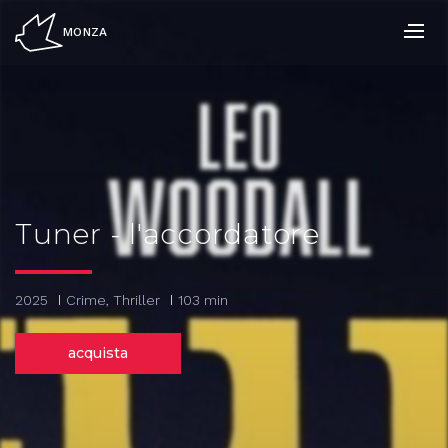
Salta
ai
MONZA
contenuti.
|
Salta
alla
navigazione
Tuner - l'accordatore
2025
Crime, Thriller
103 min
acquista