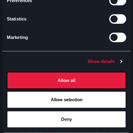
Preferences
Statistics
Marketing
Show details
Allow all
Allow selection
Deny
Avventura
A
Spider-man: brand new day
M