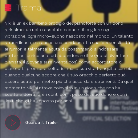
Trama
Niki è un ex bambino prodigio del pianoforte con un dono
rarissimo: un udito assoluto capace di cogliere ogni
vibrazione, ogni micro–suono nascosto nel mondo. Un talento
straordinario, ma anche una condanna. La sua ipersensibilità
ai rumori è talmente acuta da costringerlo a indossare
protezioni auricolari e ad abbandonare il sogno di diventare
pianista. Il giovane si reinventa così come accordatore di
pianoforti, preciso e solitario, ma la sua vita tranquilla cambia
quando qualcuno scopre che il suo orecchio perfetto può
essere usato per molto più che accordare strumenti. Da quel
momento Niki si ritrova coinvolto in un gioco che non ha
scelto e dovrà fare i conti con il peso del suo dono e con i
limiti che gli ha imposto per anni.
Guarda il Trailer