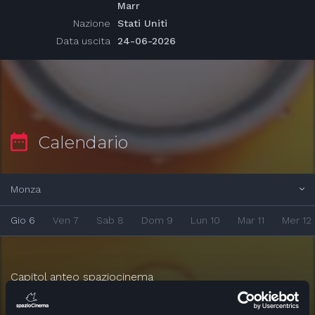
Marr
Nazione
Stati Uniti
Data uscita
24-06-2026
Calendario
Monza
Gio 6
Ven 7
Sab 8
Dom 9
Lun 10
Mar 11
Mer 12
Capitol anteo spaziocinema
17:30
Valli a.