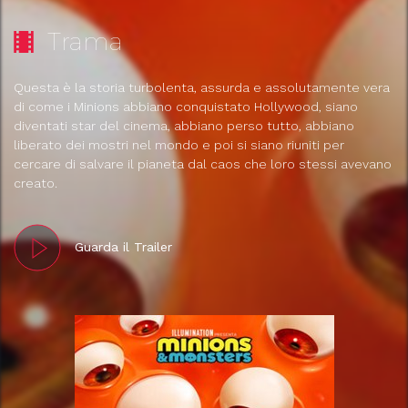
Trama
Questa è la storia turbolenta, assurda e assolutamente vera
di come i Minions abbiano conquistato Hollywood, siano
diventati star del cinema, abbiano perso tutto, abbiano
liberato dei mostri nel mondo e poi si siano riuniti per
cercare di salvare il pianeta dal caos che loro stessi avevano
creato.
Guarda il Trailer