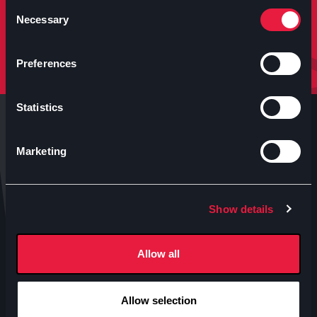
molto altro.
Consent
Necessary
Selection
Iscriviti
Preferences
Statistics
Marketing
Anteo s.p.a.
Show details
P.IVA 04460340153
Contatti uffici Anteo
Allow all
Numeri Sale Cinematografiche
Accessibilità
Allow selection