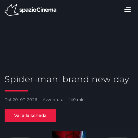
Salta
ai
contenuti.
|
Salta
alla
navigazione
Spider-man: brand new day
Dal 29-07-2026
Avventura
140 min
Vai alla scheda