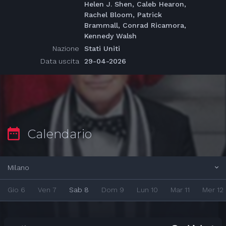
Helen J. Shen, Caleb Hearon,
Rachel Bloom, Patrick
Brammall, Conrad Ricamora,
Kennedy Walsh
Nazione
Stati Uniti
Data uscita
29-04-2026
Calendario
Milano
Gio 6
Ven 7
Sab 8
Dom 9
Lun 10
Mar 11
Mer 12