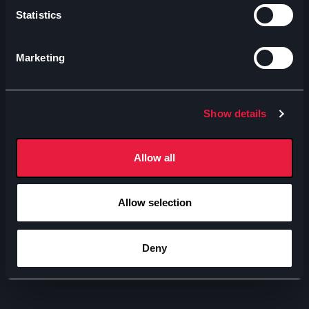
Statistics
Marketing
Show details
Allow all
Allow selection
Avventura
A
Spider-man: brand new day
V.
Deny
29-07-2026
1