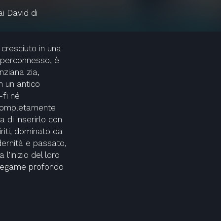
i David di
cresciuto in una
 iperconnesso, è
anziana zia,
n un antico
-fi né
, completamente
a di inserirlo con
iti, dominato da
dernità e passato,
l’inizio del loro
 legame profondo