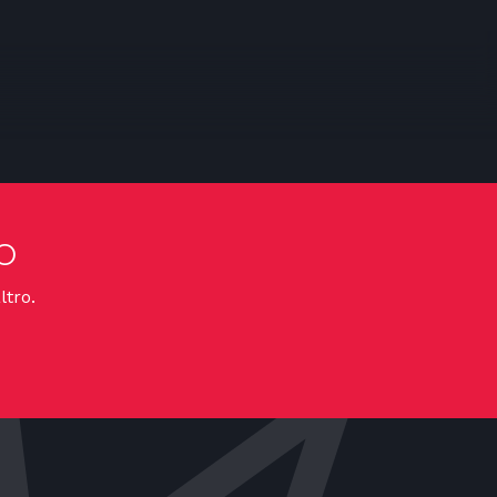
o
ltro.