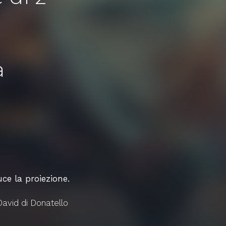
|
a
ce la proiezione.
David di Donatello