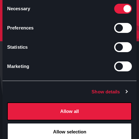
molto altro.
Consent
Necessary
Selection
Iscriviti
Preferences
Statistics
Marketing
Anteo s.p.a.
Show details
P.IVA 04460340153
Contatti uffici Anteo
Allow all
Numeri Sale Cinematografiche
Accessibilità
Allow selection