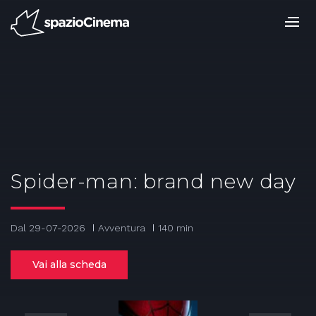
Salta
ai
contenuti.
|
Salta
alla
navigazione
Spider-man: brand new day
Dal 29-07-2026
Avventura
140 min
Vai alla scheda