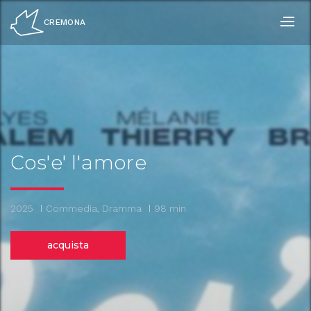
Salta
ai
CREMONA
contenuti.
|
Salta
alla
navigazione
Cos'e' l'amore
2025
Commedia, Dramma
98 min
acquista