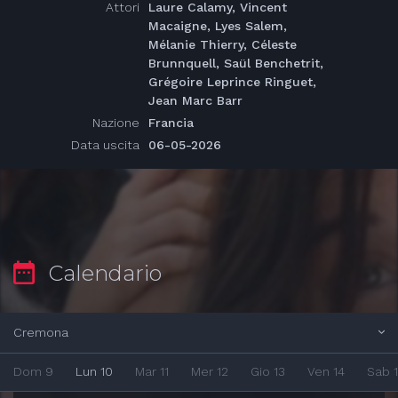
Attori
Laure Calamy, Vincent
Macaigne, Lyes Salem,
Mélanie Thierry, Céleste
Brunnquell, Saül Benchetrit,
Grégoire Leprince Ringuet,
Jean Marc Barr
Nazione
Francia
Data uscita
06-05-2026
Calendario
Cremona
Dom 9
Lun 10
Mar 11
Mer 12
Gio 13
Ven 14
Sab 