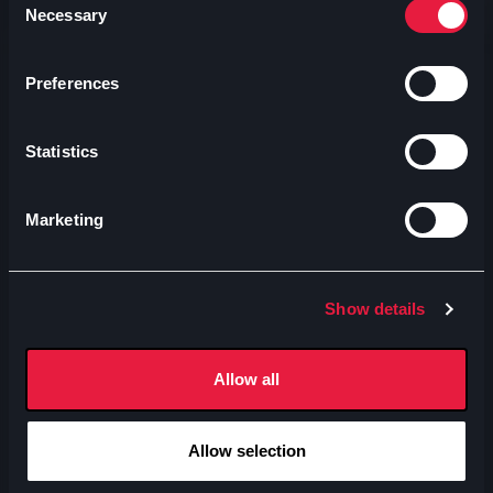
Necessary
Selection
Ti consigliamo
Preferences
Statistics
Marketing
Show details
Allow all
Allow selection