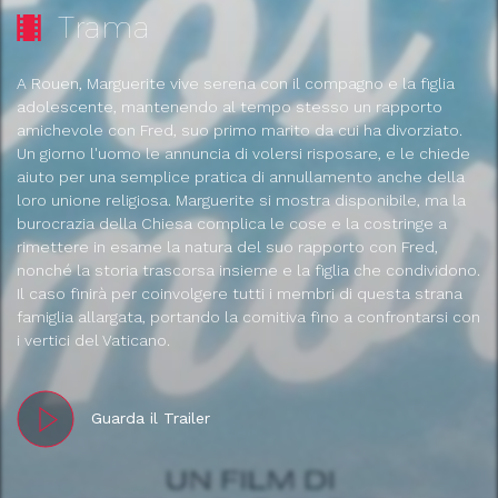
Trama
A Rouen, Marguerite vive serena con il compagno e la figlia
adolescente, mantenendo al tempo stesso un rapporto
amichevole con Fred, suo primo marito da cui ha divorziato.
Un giorno l'uomo le annuncia di volersi risposare, e le chiede
aiuto per una semplice pratica di annullamento anche della
loro unione religiosa. Marguerite si mostra disponibile, ma la
burocrazia della Chiesa complica le cose e la costringe a
rimettere in esame la natura del suo rapporto con Fred,
nonché la storia trascorsa insieme e la figlia che condividono.
Il caso finirà per coinvolgere tutti i membri di questa strana
famiglia allargata, portando la comitiva fino a confrontarsi con
i vertici del Vaticano.
Guarda il Trailer