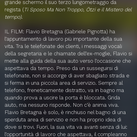
grande schermo il suo terzo lungometraggio da
regista (
Ti Sposo Ma Non Troppo, Ötzi e il Mistero del
tempo)
.
IL FILM:
Flavio Bretagna (Gabriele Pignotta) ha
l’appuntamento di lavoro più importante della sua
vita. Tra le telefonate dei clienti, i messaggi vocali
della segretaria e le chiamate dell’ex-moglie, Flavio si
mette alla guida della sua auto verso l’occasione che
aspettava da tempo. Preso da un susseguirsi di
telefonate, non si accorge di aver sbagliato strada e
si ferma in una piccola area di servizio. Sempre al
telefono, freneticamente distratto, va in bagno ma
quando prova a uscire la porta è bloccata. Grida
aiuto, ma nessuno risponde. Non c’è anima viva.
Flavio Bretagna è solo, è rinchiuso nel bagno di una
sperduta area di servizio e non ha proprio idea di
dove si trovi. Fuori, la sua vita va avanti senza di lui:
l’opportunità di lavoro che aspettava, il compleanno