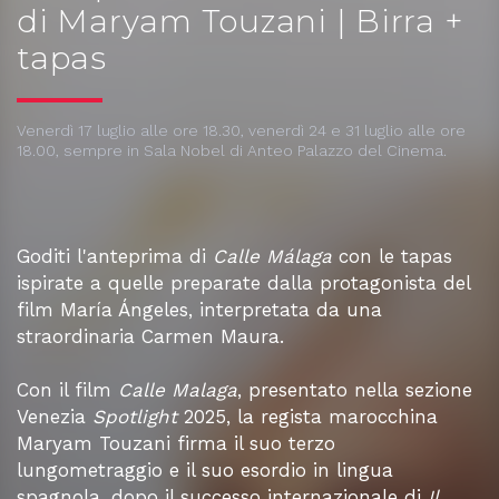
di Maryam Touzani | Birra +
tapas
Venerdì 17 luglio alle ore 18.30, venerdì 24 e 31 luglio alle ore
18.00, sempre in Sala Nobel di Anteo Palazzo del Cinema.
Goditi l'anteprima di
Calle Málaga
con le tapas
ispirate a quelle preparate dalla protagonista del
film María Ángeles, interpretata da una
straordinaria Carmen Maura.
Con il film
Calle Malaga
, presentato nella sezione
Venezia
Spotlight
2025, la regista marocchina
Maryam Touzani firma il suo terzo
lungometraggio e il suo esordio in lingua
spagnola, dopo il successo internazionale di
Il