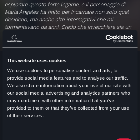
esplorare questo forte legame, e il personaggio di
María Ángeles ha finito per incarnare non solo quel
desiderio, ma anche altri interrogativi che mi
tormentavano da anni. Credo che invecchiare sia un
privilegio e che ogni ruga sul nostro viso sia la
testimonianza di una vita vissuta appieno, con tutte
le sue gioie e i suoi dolori. Volevo ritrarre un
invecchiamento diverso, ancora pieno di vita, a
This website uses cookies
dispetto dei limiti che gli vengono spesso imposti.
We use cookies to personalise content and ads, to
provide social media features and to analyse our traffic.
Attraverso María Ángeles volevo confrontarmi con le
We also share information about your use of our site with
opinioni della società sull’invecchiamento – le
our social media, advertising and analytics partners who
aspettative, i pregiudizi, le barriere – e fargliele
may combine it with other information that you’ve
superare. Credo nella libertà di invecchiare come
provided to them or that they’ve collected from your use
vogliamo. Volevo raccontare una storia diversa:
of their services.
vibrante, sensuale e provocatoria. E nel farlo, tornare
alle mie radici, girare il mio primo lungometraggio in
questa città che è anche la mia.
(Maryam Touzani)
Consent