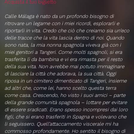
Acquista il tuo biglietto
Calle Málaga è nato da un profondo bisogno di
ritrovare un legame con i miei ricordi, esplorarli e
riportarli in vita. Credo che ciò che creiamo sia un’eco
delle tracce che la vita lascia dentro di noi. Quando
sono nata, la mia nonna spagnola viveva già con i
miei genitori a Tangeri. Come molti spagnoli, si era
trasferita lì da bambina e vi era rimasta per il resto
della sua vita. Non avrebbe mai potuto immaginare
di lasciare la città che adorava, la sua città. Oggi
riposa in un cimitero dimenticato di Tangeri, insieme
ad altri che, come lei, hanno scelto questa terra
come casa. Crescendo, ho visto i suoi amici – parte
della grande comunità spagnola – lottare per evitare
di essere sradicati. Erano spesso incompresi dai loro
figli, che si erano trasferiti in Spagna e volevano che
li seguissero. Quell’attaccamento viscerale mi ha
commosso profondamente. Ho sentito il bisogno di