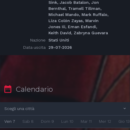
Sink, Jacob Batalon, Jon
Bernthal, Tramell Tillman,
Michael Mando, Mark Ruffalo,
Liza Colón Zayas, Marvin
Jones Iii, Eman Esfandi,
Keith David, Zabryna Guevara
Nazione
Stati Uniti
Data uscita
29-07-2026
Calendario
Scegli una città
Ven 7
Sab 8
Dom 9
Lun 10
Mar 11
Mer 12
Gio 13