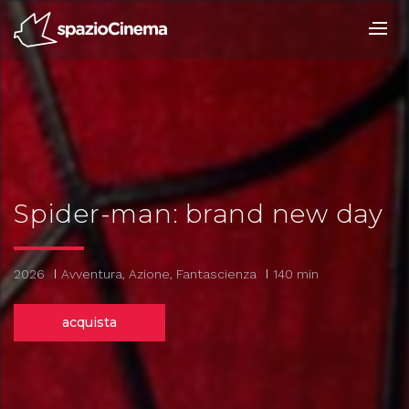
Salta
ai
contenuti.
|
Salta
alla
navigazione
Spider-man: brand new day
2026
Avventura, Azione, Fantascienza
140 min
acquista