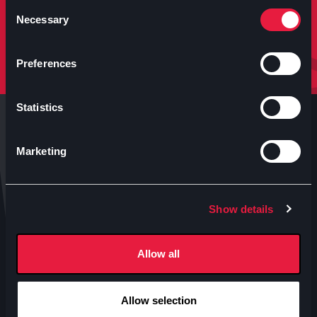
molto altro.
Consent
Necessary
Selection
Iscriviti
Preferences
Statistics
Marketing
Anteo s.p.a.
Show details
P.IVA 04460340153
Contatti uffici Anteo
Allow all
Numeri Sale Cinematografiche
Accessibilità
Allow selection