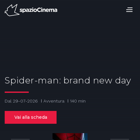
Salta
ai
contenuti.
|
Salta
alla
navigazione
Spider-man: brand new day
Dal 29-07-2026
Avventura
140 min
Vai alla scheda