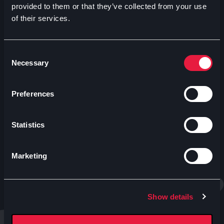
provided to them or that they’ve collected from your use
of their services.
Contatti uffici Anteo
Numeri Sale Cinematografiche
Accessibilità
Consent
Necessary
Selection
CINEMA
Proiezioni
Preferences
Eventi e Rassegne
Abbonamenti e tessere
Statistics
Tariffe
Sale
Convenzioni
Marketing
Whistleblowing
ESPERIENZE
Show details
MIRO - Osteria del Cinema in Sala Nobel
Caffè Letterario | CULT