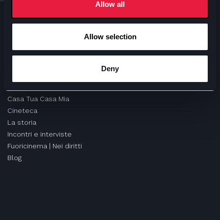
Allow all
Miro | Osteria del Cinema
Biblioteca
Sala Ciak
Allow selection
Ufficio Scuole
Orti Letterari
Deny
MONDO ANTEO
Casa Tua Casa Mia
Cineteca
La storia
Incontri e interviste
Fuoricinema | Nei diritti
Blog