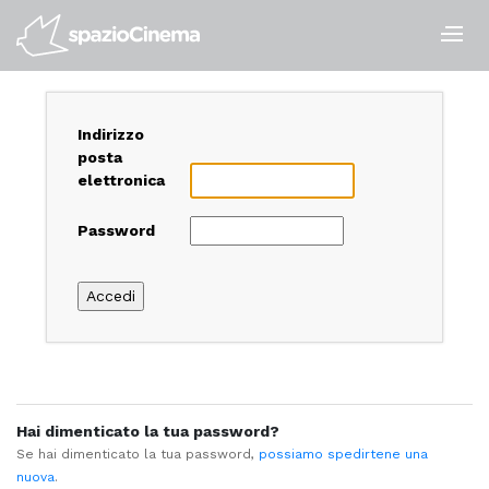
Salta
ai
contenuti.
|
Salta
alla
Indirizzo
navigazione
posta
elettronica
Password
Hai dimenticato la tua password?
Se hai dimenticato la tua password,
possiamo spedirtene una
nuova
.