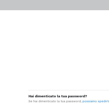
Salta
ai
contenuti.
|
Salta
alla
navigazione
Hai dimenticato la tua password?
Se hai dimenticato la tua password,
possiamo spedirt