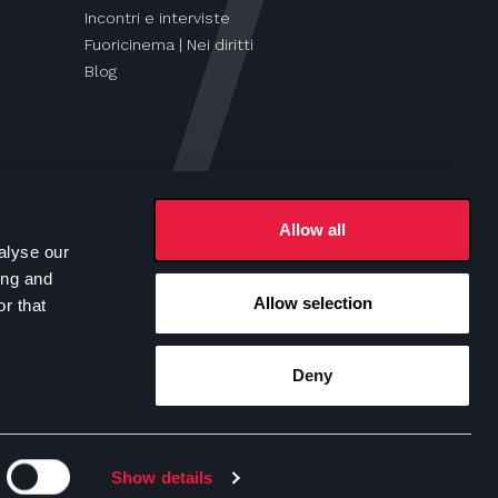
Incontri e interviste
Fuoricinema | Nei diritti
Blog
Allow all
alyse our
ing and
Allow selection
r that
Seguici su
Deny
e Policy
Show details