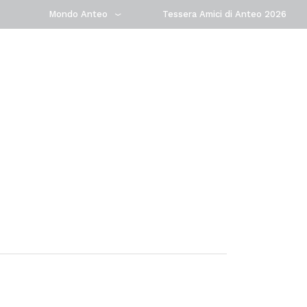
Mondo Anteo
Tessera Amici di Anteo 2026
Milano
Monza
Cremona
Treviglio