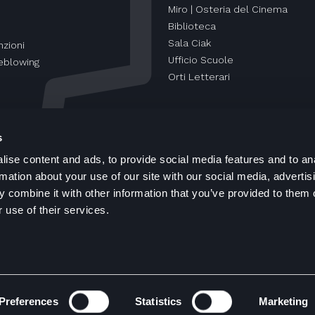
Miro | Osteria del Cinema
Biblioteca
Sala Ciak
zioni
Ufficio Scuole
eblowing
Orti Letterari
s
ise content and ads, to provide social media features and to an
rmation about your use of our site with our social media, advertis
 combine it with other information that you’ve provided to them o
 use of their services.
ht spazioCinema © 2000 - 2026
Informazioni Legali
Cooki
Preferences
Statistics
Marketing