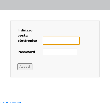
Indirizzo
posta
elettronica
Password
ene una nuova
.