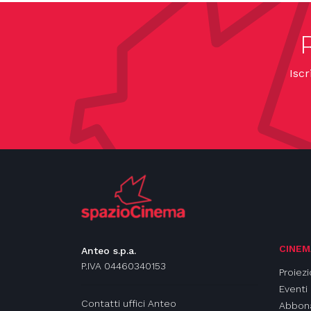
Iscr
CINEM
Anteo s.p.a.
P.IVA 04460340153
Proiezi
Eventi
Contatti uffici Anteo
Abbon