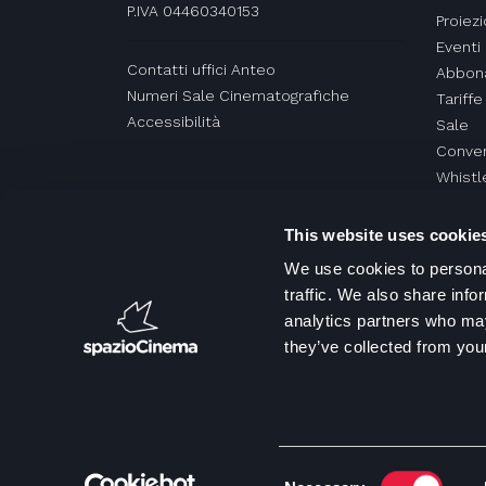
P.IVA 04460340153
Proiezi
Eventi
Contatti uffici Anteo
Abbon
Numeri Sale Cinematografiche
Tariffe
Accessibilità
Sale
Conven
Whistl
This website uses cookie
We use cookies to personal
traffic. We also share info
analytics partners who may
they’ve collected from your
Consent
Copyrig