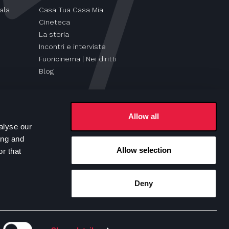
ala
Casa Tua Casa Mia
Cineteca
La storia
Incontri e interviste
Fuoricinema | Nei diritti
Blog
Allow all
alyse our
ing and
Allow selection
r that
Seguici su
Deny
e Policy