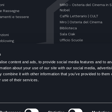
oni
MIRO - Osteria del Cinema in S
Nobel
 e Rassegne
Caffè Letterario | CULT
amenti e tessere
Miro | Osteria del Cinema
Biblioteca
Sala Ciak
zioni
Ufficio Scuole
eblowing
Orti Letterari
s
ise content and ads, to provide social media features and to an
rmation about your use of our site with our social media, advertis
 combine it with other information that you’ve provided to them o
 use of their services.
ht spazioCinema © 2000 - 2026
Informazioni Legali
Cooki