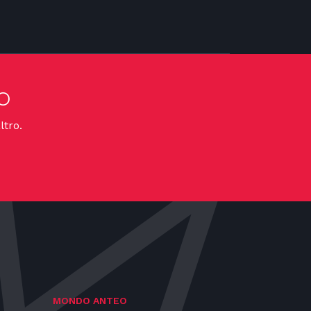
o
ltro.
MONDO ANTEO