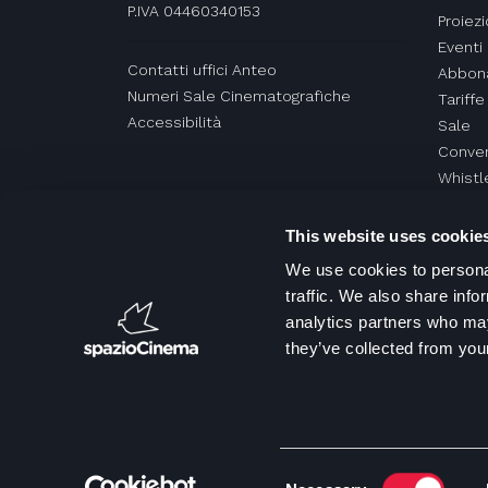
P.IVA 04460340153
Proiezi
Eventi
Contatti uffici Anteo
Abbon
Numeri Sale Cinematografiche
Tariffe
Accessibilità
Sale
Conven
Whistl
This website uses cookie
We use cookies to personal
traffic. We also share info
analytics partners who may
they’ve collected from your
Consent
Copyrig