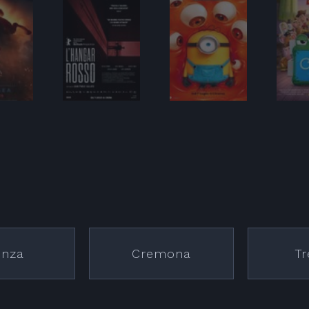
nza
Cremona
Tr