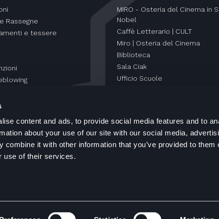
oni
MIRO - Osteria del Cinema in S
Nobel
 e Rassegne
Caffè Letterario | CULT
amenti e tessere
Miro | Osteria del Cinema
Biblioteca
Sala Ciak
zioni
Ufficio Scuole
eblowing
Orti Letterari
s
ise content and ads, to provide social media features and to an
rmation about your use of our site with our social media, advertis
 combine it with other information that you’ve provided to them o
 use of their services.
ht spazioCinema © 2000 - 2026
Informazioni Legali
Cooki