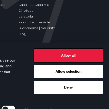
ala
Casa Tua Casa Mia
Cineteca
La storia
Incontri e interviste
Fuoricinema | Nei diritti
Blog
Allow all
alyse our
ing and
Allow selection
r that
Seguici su
Deny
e Policy