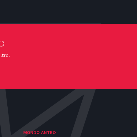
o
ltro.
MONDO ANTEO