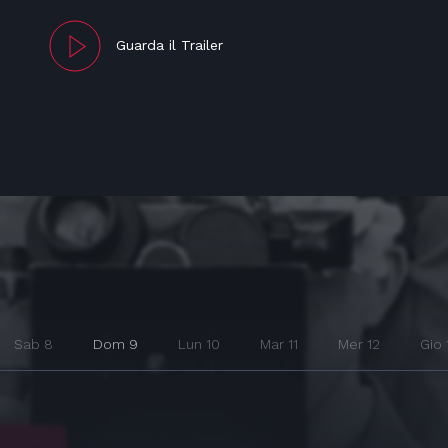
Guarda il Trailer
Sab 8
Dom 9
Lun 10
Mar 11
Mer 12
Gio 