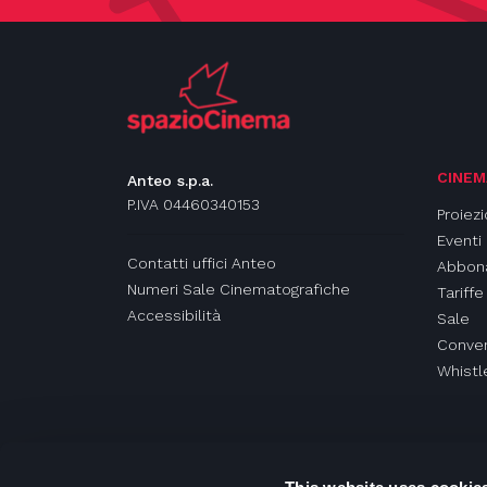
CINEM
Anteo s.p.a.
P.IVA 04460340153
Proiezi
Eventi
Contatti uffici Anteo
Abbon
Numeri Sale Cinematografiche
Tariffe
Accessibilità
Sale
Conven
Whistl