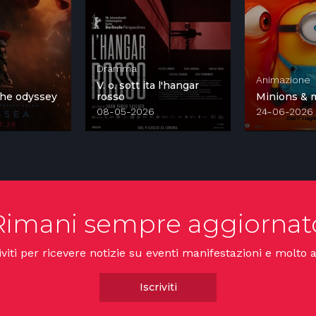
Dramma
Animazione
V. o. sott ita l'hangar
 the odyssey
rosso
Minions & 
08-05-2026
24-06-2026
Rimani sempre aggiornat
iviti per ricevere notizie su eventi manifestazioni e molto a
Iscriviti