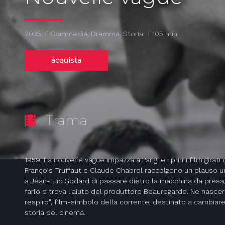
2025
Commedia, Dramma, Storia
105 min
acquista
Trama
1959. La nouvelle vague impazza a Parigi e i primi film girati
François Truffaut e Claude Chabrol raccolgono un plauso 
a Jean-Luc Godard di passare dietro la macchina da presa,
farlo e trova l'aiuto del produttore Beauregarde. Ne nascerà
respiro", film-simbolo della corrente, destinato a cambiar
storia del cinema.