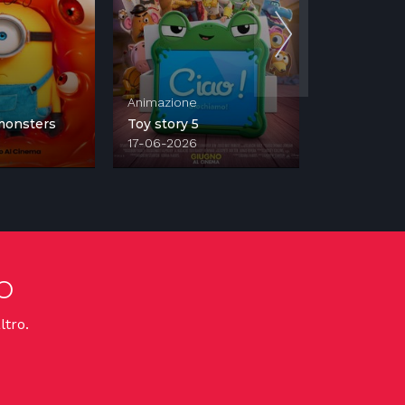
Animazione
Crime
monsters
Toy story 5
Borgo
17-06-2026
17-04-2024
o
ltro.