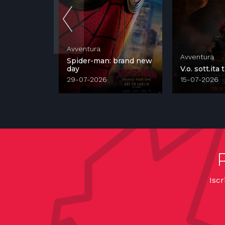
Avventura
Avventura
Spider-man: brand new
cordatore
day
V.o. sott.ita
29-07-2026
15-07-2026
Iscr