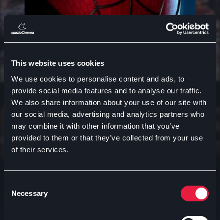
This website uses cookies
We use cookies to personalise content and ads, to
provide social media features and to analyse our traffic.
We also share information about your use of our site with
our social media, advertising and analytics partners who
may combine it with other information that you’ve
provided to them or that they’ve collected from your use
of their services.
Consent
Necessary
Selection
Avventura
A
Spider-man: brand new day
V.