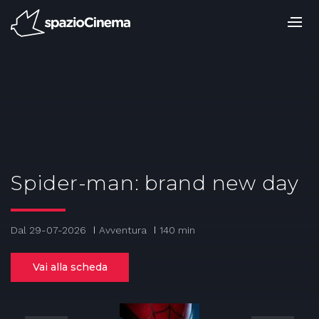
Salta
ai
contenuti.
|
Salta
alla
navigazione
Spider-man: brand new day
Dal 29-07-2026
Avventura
140 min
Vai alla scheda