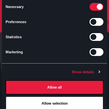
molto altro.
Consent
Necessary
Selection
Iscriviti
Preferences
Statistics
Marketing
Anteo s.p.a.
Show details
P.IVA 04460340153
Contatti uffici Anteo
Allow all
Numeri Sale Cinematografiche
Accessibilità
Allow selection