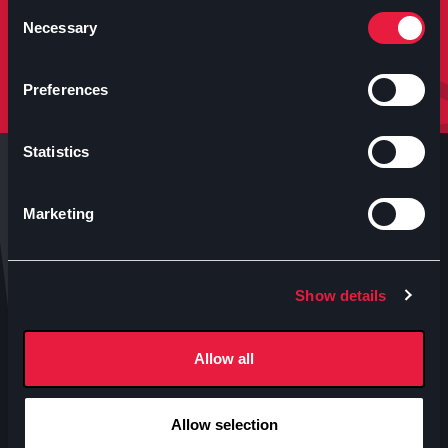
molto altro.
Consent
Necessary
Selection
Iscriviti
Preferences
Statistics
Marketing
Anteo s.p.a.
Show details
P.IVA 04460340153
Contatti uffici Anteo
Allow all
Numeri Sale Cinematografiche
Accessibilità
Allow selection