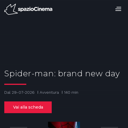
Salta
ai
contenuti.
|
Salta
alla
navigazione
Spider-man: brand new day
Dal 29-07-2026
Avventura
140 min
Vai alla scheda