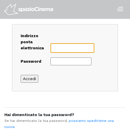
Salta
ai
contenuti.
|
Salta
alla
Indirizzo
navigazione
posta
elettronica
Password
Hai dimenticato la tua password?
Se hai dimenticato la tua password,
possiamo spedirtene una
nuova
.