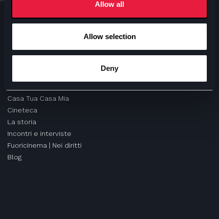
Allow all
Miro | Osteria del Cinema
Biblioteca
Sala Ciak
Allow selection
Ufficio Scuole
Orti Letterari
Deny
MONDO ANTEO
Casa Tua Casa Mia
Cineteca
La storia
Incontri e interviste
Fuoricinema | Nei diritti
Blog