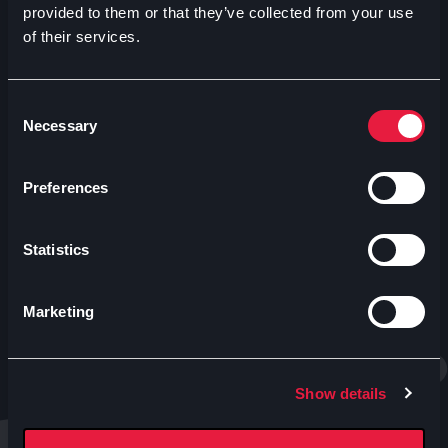
provided to them or that they’ve collected from your use
of their services.
Contatti uffici Anteo
Numeri Sale Cinematografiche
Accessibilità
Consent
Necessary
Selection
CINEMA
Proiezioni
Preferences
Eventi e Rassegne
Abbonamenti e tessere
Statistics
Tariffe
Sale
Convenzioni
Marketing
Whistleblowing
ESPERIENZE
Show details
MIRO - Osteria del Cinema in Sala Nobel
Caffè Letterario | CULT