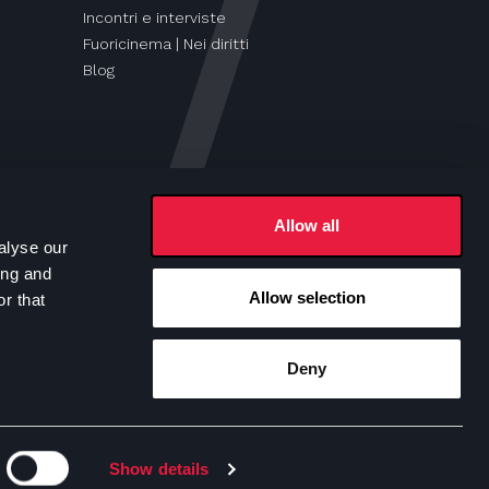
Incontri e interviste
Fuoricinema | Nei diritti
Blog
Allow all
alyse our
ing and
Allow selection
r that
Seguici su
Deny
e Policy
Show details