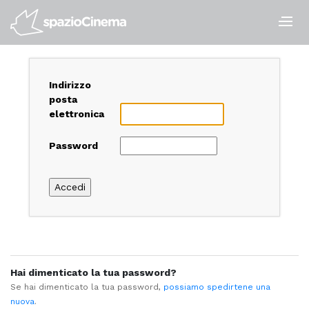
Salta
ai
contenuti.
|
Salta
alla
Indirizzo
navigazione
posta
elettronica
Password
Hai dimenticato la tua password?
Se hai dimenticato la tua password,
possiamo spedirtene una
nuova
.