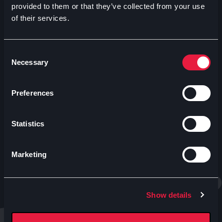
provided to them or that they’ve collected from your use
of their services.
Contatti uffici Anteo
Numeri Sale Cinematografiche
Accessibilità
Consent
Necessary
Selection
CINEMA
Proiezioni
Preferences
Eventi e Rassegne
Abbonamenti e tessere
Statistics
Tariffe
Sale
Convenzioni
Marketing
Whistleblowing
ESPERIENZE
Show details
MIRO - Osteria del Cinema in Sala Nobel
Caffè Letterario | CULT