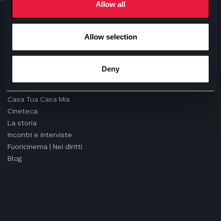
Allow all
Miro | Osteria del Cinema
Biblioteca
Sala Ciak
Allow selection
Ufficio Scuole
Orti Letterari
Deny
MONDO ANTEO
Casa Tua Casa Mia
Cineteca
La storia
Incontri e interviste
Fuoricinema | Nei diritti
Blog